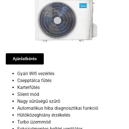
Ajánlatkérés
Gyári Wifi vezérlés
Csepptálca fűtés
Karterfűtés
Silent mód
Nagy sűrűségű szűrő
Automatikus hiba diagnosztikai funkció
Hűtőközeghiány érzékelés
Turbo üzemmód
Fokozatmentes beltéri ventilátor