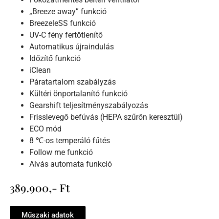
„Breeze away” funkció
BreezeleSS funkció
UV-C fény fertőtlenítő
Automatikus újraindulás
Időzítő funkció
iClean
Páratartalom szabályzás
Kültéri önportalanító funkció
Gearshift teljesítményszabályozás
Frisslevegő befúvás (HEPA szűrőn keresztül)
ECO mód
8 ℃-os temperáló fűtés
Follow me funkció
Alvás automata funkció
389.900,- Ft
Műszaki adatok