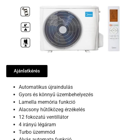
Ajánlatkérés
Automatikus újraindulás
Gyors és könnyű üzembehelyezés
Lamella memória funkció
Alacsony hűtőközeg érzékelés
12 fokozatú ventillátor
4 irányú légáram
Turbo üzemmód
Alvás automata funkció