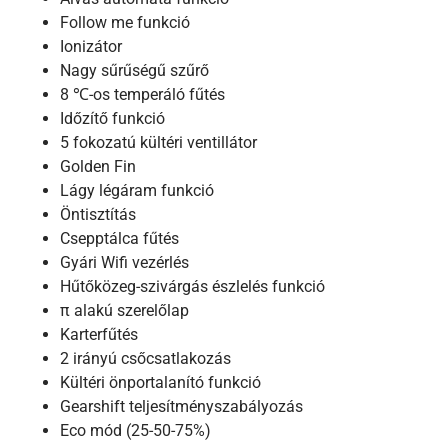
Follow me funkció
Ionizátor
Nagy sűrűségű szűrő
8 ℃-os temperáló fűtés
Időzítő funkció
5 fokozatú kültéri ventillátor
Golden Fin
Lágy légáram funkció
Öntisztítás
Csepptálca fűtés
Gyári Wifi vezérlés
Hűtőközeg-szivárgás észlelés funkció
π alakú szerelőlap
Karterfűtés
2 irányú csőcsatlakozás
Kültéri önportalanító funkció
Gearshift teljesítményszabályozás
Eco mód (25-50-75%)