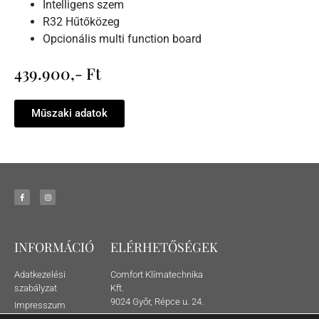
Intelligens szem
R32 Hűtőközeg
Opcionális multi function board
439.900,- Ft
Műszaki adatok
INFORMÁCIÓ
ELÉRHETŐSÉGEK
Adatkezelési
Comfort Klímatechnika
szabályzat
Kft.
9024 Győr, Répce u. 24.
Impresszum