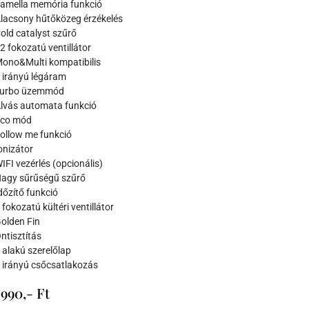
amella memória funkció
lacsony hűtőközeg érzékelés
old catalyst szűrő
2 fokozatú ventillátor
ono&Multi kompatibilis
 irányú légáram
urbo üzemmód
lvás automata funkció
co mód
ollow me funkció
onizátor
IFI vezérlés (opcionális)
agy sűrűségű szűrő
dőzítő funkció
 fokozatú kültéri ventillátor
olden Fin
ntisztítás
 alakú szerelőlap
 irányú csőcsatlakozás
.990,- Ft