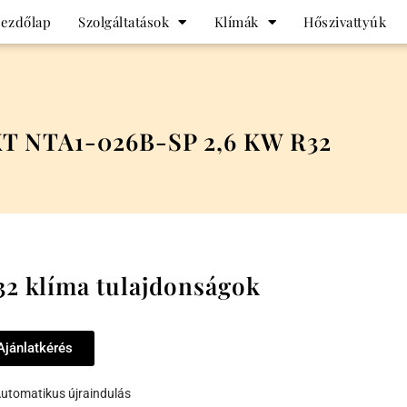
ezdőlap
Szolgáltatások
Klímák
Hőszivattyúk
T NTA1-026B-SP 2,6 KW R32
2 klíma tulajdonságok
Ajánlatkérés
utomatikus újraindulás