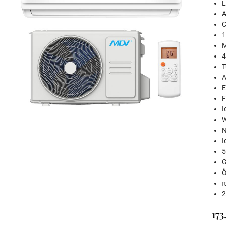
L
A
C
1
M
4
T
A
E
F
I
W
N
I
5
G
Ö
π
2
173