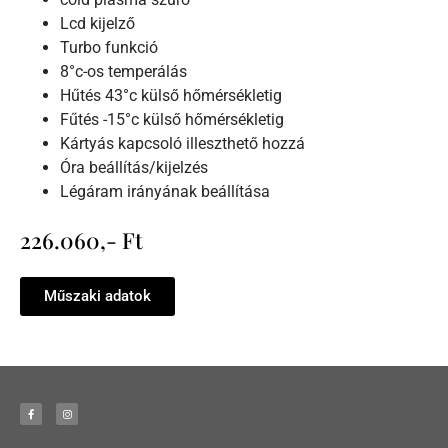
Lcd kijelző
Turbo funkció
8°c-os temperálás
Hűtés 43°c külső hőmérsékletig
Fűtés -15°c külső hőmérsékletig
Kártyás kapcsoló illeszthető hozzá
Óra beállítás/kijelzés
Légáram irányának beállítása
226.060,- Ft
Műszaki adatok