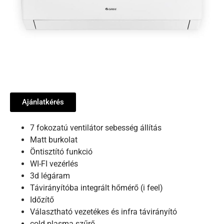
Ajánlatkérés
7 fokozatú ventilátor sebesség állítás
Matt burkolat
Öntisztító funkció
WI-FI vezérlés
3d légáram
Távirányítóba integrált hőmérő (i feel)
Időzítő
Választható vezetékes és infra távirányító
cold plasma szűrő