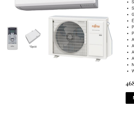
S
S
G
É
P
P
A
A
A
A
N
W
468