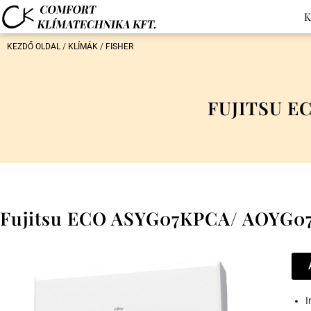
K
KEZDŐ OLDAL
/
KLÍMÁK
/
FISHER
FUJITSU E
Fujitsu ECO ASYG07KPCA/ AOYG07
I