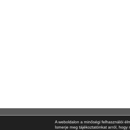
INFOR
A weboldalon a minőségi felhasználói él
Ismerje meg tájékoztatónkat arról, hogy 