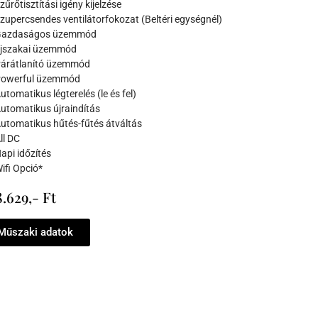
zűrőtisztítási igény kijelzése
zupercsendes ventilátorfokozat (Beltéri egységnél)
azdaságos üzemmód
jszakai üzemmód
árátlanító üzemmód
owerful üzemmód
utomatikus légterelés (le és fel)
utomatikus újraindítás
utomatikus hűtés-fűtés átváltás
ll DC
api időzítés
ifi Opció*
.629,- Ft
Műszaki adatok