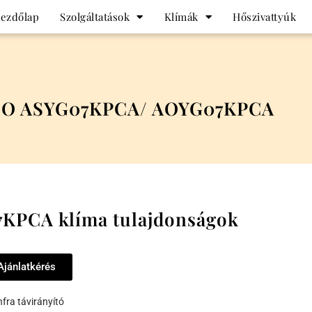
ezdőlap
Szolgáltatások
Klímák
Hőszivattyúk
CO ASYG07KPCA/ AOYG07KPCA
KPCA klíma tulajdonságok
Ajánlatkérés
nfra távirányító