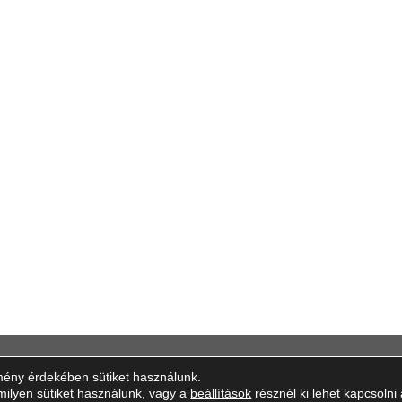
MÁCIÓ
ELÉRHETŐSÉ
mény érdekében sütiket használunk.
milyen sütiket használunk, vagy a
beállítások
résznél ki lehet kapcsolni