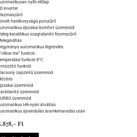
utomatikusan nyíló előlap
D inverter
lazmaszűrő
övelt hatékonyságú porszűrő
utomatikus éjszakai komfort üzemmód
ideg katalitikus szagtalanító finomszűrő
elegindítás
égyirányú automatikus légterelés
Follow me” funkció
emperálási funkció 8°C
ntisztító funkció
lacsony zajszintű üzemmód
dőzítés
jszakai üzemmód
árátlanító üzemmód
TURBO üzemmód
utomatikus téli-nyári átváltás
utomatikus újraindulás áramkimaradás után
.878,- Ft