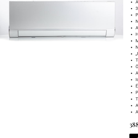
A
3
P
N
A
H
M
N
„
T
Ö
A
I
É
P
A
A
388