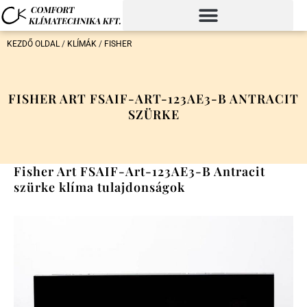
KEZDŐ OLDAL
/
KLÍMÁK
/
FISHER
FISHER ART FSAIF-ART-123AE3-B ANTRACIT
SZÜRKE
Fisher Art FSAIF-Art-123AE3-B Antracit
szürke klíma tulajdonságok