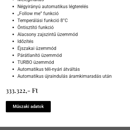
Négyirányú automatikus légterelés
„Follow me” funkció
Temperálási funkció 8°C
Öntisztító funkció
Alacsony zajszintű üzemmód
Időzítés
Éjszakai üzemmód
Párátlanító üzemmód
TURBO üzemmód
Automatikus téli-nyári átváltás
Automatikus újraindulás áramkimaradás után
333.322,- Ft
Műszaki adatok